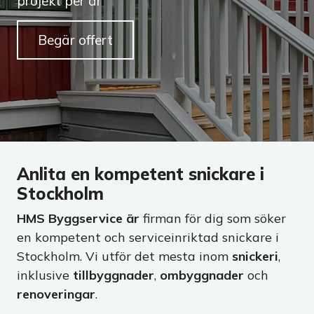
projekt per år
Begär offert
Anlita en kompetent snickare i
Stockholm
HMS Byggservice är
firman för dig som söker
en kompetent och serviceinriktad snickare i
Stockholm. Vi utför det mesta inom
snickeri
,
inklusive
tillbyggnader
,
ombyggnader
och
renoveringar
.