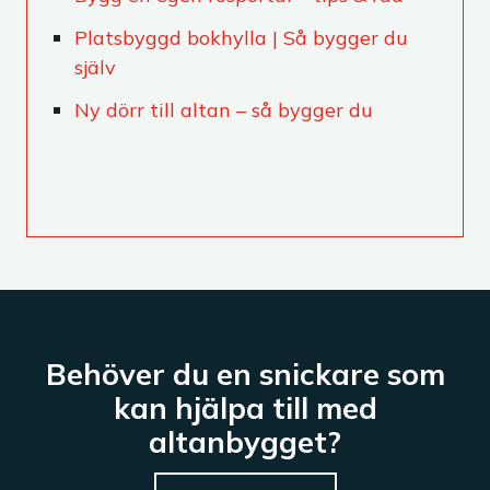
Platsbyggd bokhylla | Så bygger du
själv
Ny dörr till altan – så bygger du
Behöver du en snickare som
kan hjälpa till med
altanbygget?