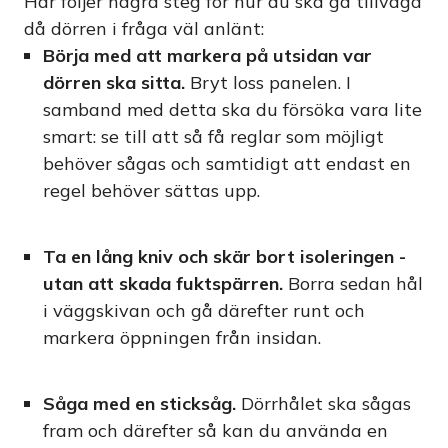
Här följer några steg för hur du ska gå tillväga
då dörren i fråga väl anlänt:
Börja med att markera på utsidan var
dörren ska sitta.
Bryt loss panelen. I
samband med detta ska du försöka vara lite
smart: se till att så få reglar som möjligt
behöver sågas och samtidigt att endast en
regel behöver sättas upp.
Ta en lång kniv och skär bort isoleringen -
utan att skada fuktspärren.
Borra sedan hål
i väggskivan och gå därefter runt och
markera öppningen från insidan.
Såga med en sticksåg.
Dörrhålet ska sågas
fram och därefter så kan du använda en