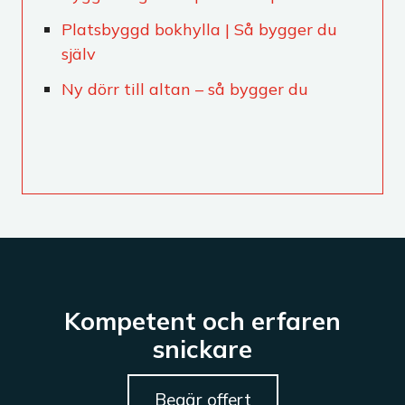
Platsbyggd bokhylla | Så bygger du
själv
Ny dörr till altan – så bygger du
Kompetent och erfaren
snickare
Begär offert